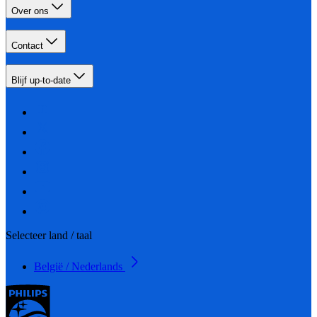
Over ons
Contact
Blijf up-to-date
Selecteer land / taal
België / Nederlands