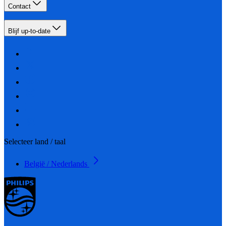
Contact
Blijf up-to-date
Selecteer land / taal
België / Nederlands