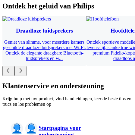
Ontdek het geluid van Philips
Draadloze luidsprekers
Hoofdtele
Geniet van slimme, voor meerdere kamers
Ontdek sportieve modelle
geschikte draadloze luidsprekers met Wi-Fi.
levensstijl, slanke true w
Ontdek de elegante draagbare Bluetooth-
premium Fidelio-kopt
luidsprekers en w...
draadloos al
Klantenservice en ondersteuning
Krijg hulp met uw product, vind handleidingen, leer de beste tips en
trucs en los problemen op
Startpagina voor
ondersteuning