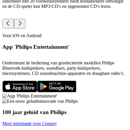
radiotuner met 20 voorkeuzezenders biedt kristalheldere ontvangst
w
en de CD-speler kan MP3-CD's en opgenomen CD's lezen.
k
t
Voor iOS en Android
App 'Philips Entertainment'
Ondersteunt de bediening van geselecteerde modellen Philips
Bluetooth-luidsprekers, soundbars, party-luidsprekers,
microsystemen, CD soundmachine-apparaten en draagbare radio’s.
100 jaar geluid van Philips
Meer informatie over Century