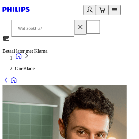
Betaal later met Klarna
R
OneBlade​