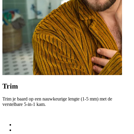
Trim
Trim je baard op een nauwkeurige lengte (1-5 mm) met de
C
verstelbare 5-in-1 kam.
m