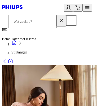
Betaal later met Klarna
R
Stijltangen