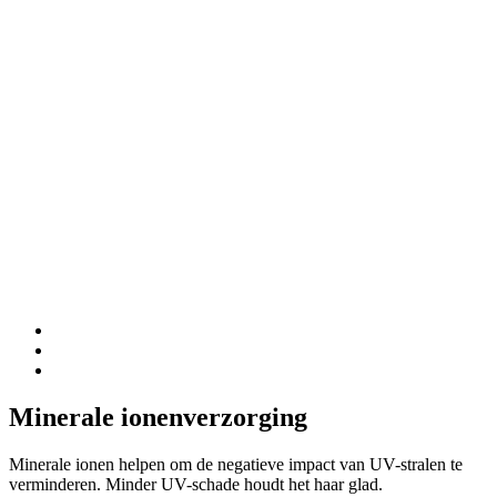
T
M
h
z
O
Minerale ionenverzorging
Minerale ionen helpen om de negatieve impact van UV-stralen te
verminderen. Minder UV-schade houdt het haar glad.