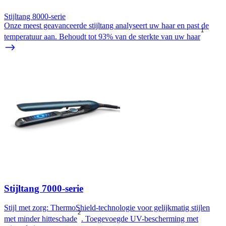
Stijltang 8000-serie
Onze meest geavanceerde stijltang analyseert uw haar en past de
1
temperatuur aan. Behoudt tot 93% van de sterkte van uw haar
Stijltang 7000-serie
Stijl met zorg: ThermoShield-technologie voor gelijkmatig stijlen
2
met minder hitteschade
. Toegevoegde UV-bescherming met