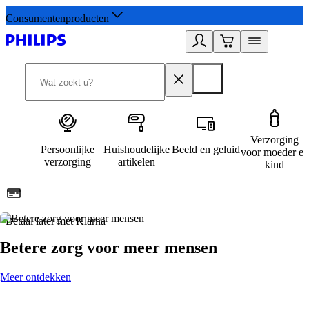
Consumentenproducten
Verzorging
Persoonlijke
Huishoudelijke
Beeld en geluid
voor moeder en
verzorging
artikelen
kind
Betaal later met Klarna
R
Betere zorg voor meer mensen
Meer ontdekken