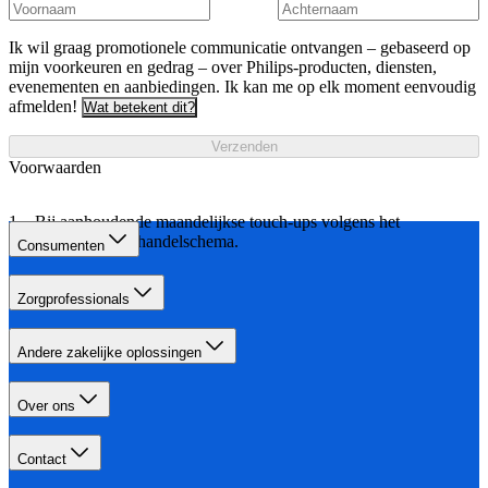
Ik wil graag promotionele communicatie ontvangen – gebaseerd op
mijn voorkeuren en gedrag – over Philips-producten, diensten,
evenementen en aanbiedingen. Ik kan me op elk moment eenvoudig
afmelden!
Wat betekent dit?
Verzenden
Voorwaarden
Bij aanhoudende maandelijkse touch-ups volgens het
aangegeven behandelschema.
Consumenten
Zorgprofessionals
Andere zakelijke oplossingen
Over ons
Contact