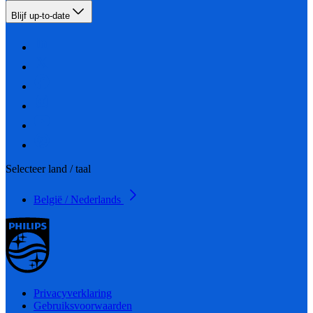
Blijf up-to-date
Selecteer land / taal
België / Nederlands
Privacyverklaring
Gebruiksvoorwaarden