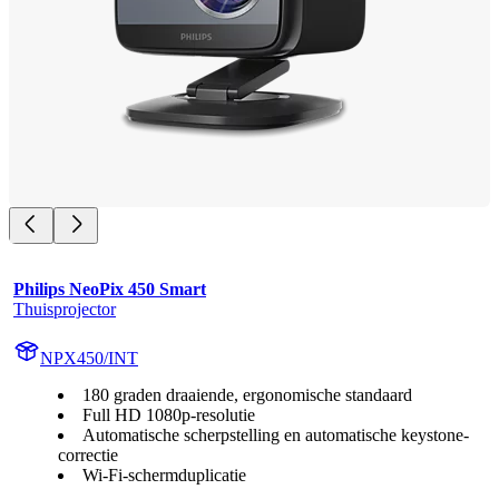
Philips NeoPix 450 Smart
Thuisprojector
NPX450/INT
180 graden draaiende, ergonomische standaard
Full HD 1080p-resolutie
Automatische scherpstelling en automatische keystone-
correctie
Wi-Fi-schermduplicatie