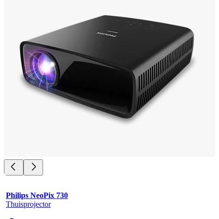
Philips NeoPix 730
Thuisprojector