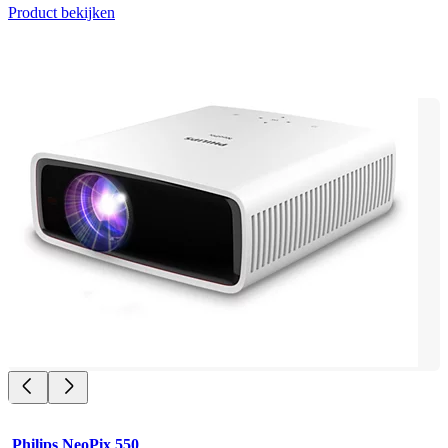
Product bekijken
Philips NeoPix 550