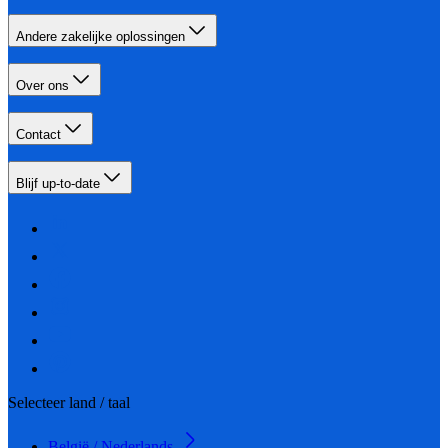
Andere zakelijke oplossingen
Over ons
Contact
Blijf up-to-date
Selecteer land / taal
België / Nederlands