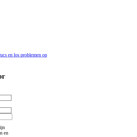
trucs en los problemen op
or
ijn
en en