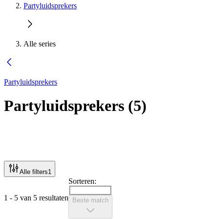
Partyluidsprekers
Alle series
Partyluidsprekers
Partyluidsprekers
(
5
)
Alle filters
1
Sorteren:
1 - 5 van 5 resultaten
Beste match