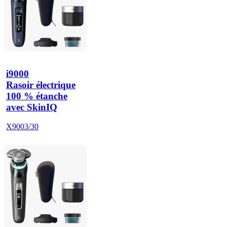
i9000
Rasoir électrique
100 % étanche
avec SkinIQ
X9003/30