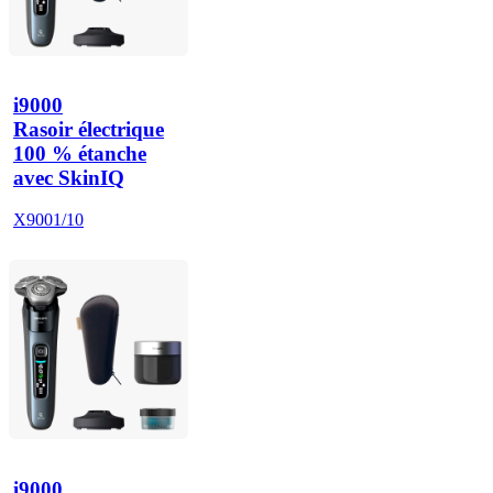
i9000
Rasoir électrique
100 % étanche
avec SkinIQ
X9001/10
i9000