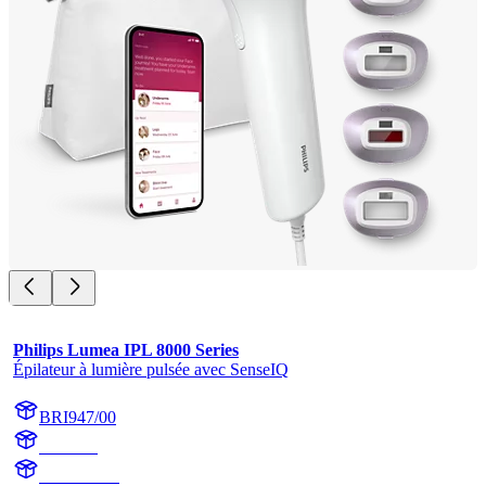
Philips Lumea IPL 8000 Series
Épilateur à lumière pulsée avec SenseIQ
BRI947/00
BR1947
BR1947/00