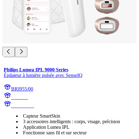
Philips Lumea IPL 9000 Series
Épilateur à lumière pulsée avec SenseIQ
BRI955/00
BR1955
BR1955/00
Capteur SmartSkin
3 accessoires intelligents : corps, visage, précision
Application Lumea IPL
Fonctionne sans fil et sur secteur