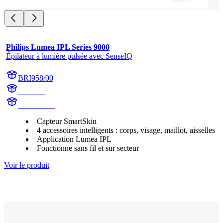
Philips Lumea IPL Series 9000
Épilateur à lumière pulsée avec SenseIQ
BRI958/00
BR1958
BR1958/00
Capteur SmartSkin
4 accessoires intelligents : corps, visage, maillot, aisselles
Application Lumea IPL
Fonctionne sans fil et sur secteur
Voir le produit