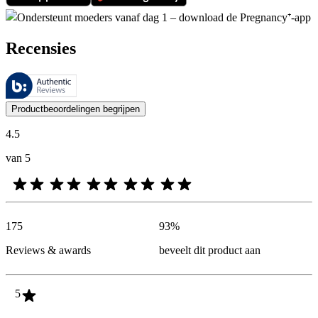
Recensies
Deze beoordelingen worden beheerd door Bazaarvoice en voldoen aan h
De mening van onze klanten is nuttig voor iedereen, of het nu een re
Productbeoordelingen begrijpen
4.5
van 5
175
93
%
Reviews & awards
beveelt dit product aan
5