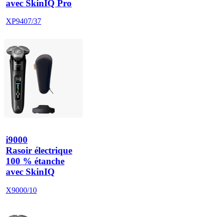
avec SkinIQ Pro
XP9407/37
i9000
Rasoir électrique
100 % étanche
avec SkinIQ
X9000/10