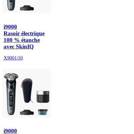
i9000
Rasoir électrique
100 % étanche
avec SkinIQ
X9001/10
i9000