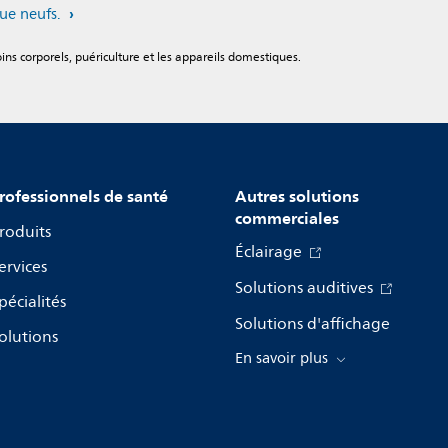
ue neufs.
ns corporels, puériculture et les appareils domestiques.
rofessionnels de santé
Autres solutions
commerciales
roduits
Éclairage
ervices
Solutions auditives
pécialités
Solutions d'affichage
olutions
En savoir plus