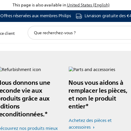
This page is also available in
United States (English)
Offres réservées aux membres Philips
Livraison gratuite des €
icône
ce client
de
support
de
recherche
Nous donnons une
Nous vous aidons à
econde vie aux
remplacer les pièces,
roduits grâce aux
et non le produit
ditions
entier*
econditionnées.*
Achetez des pièces et
accessoires
écouvrez nos produits mieux