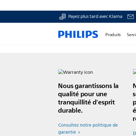
Payez plus tard avec Klarna
Produits
Servi
Nous garantissons la
qualité pour une
s
tranquillité d'esprit
p
durable.
é
r
Consultez notre politique de
garantie
D