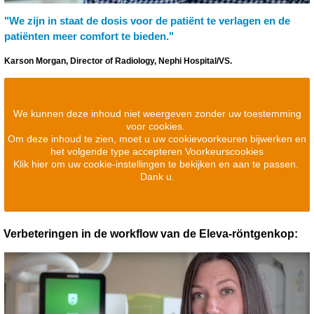
"We zijn in staat de dosis voor de patiënt te verlagen en de
patiënten meer comfort te bieden."
Karson Morgan, Director of Radiology, Nephi Hospital/VS.
We kunnen deze inhoud niet weergeven zonder uw toestemming
voor cookies.
Om deze inhoud te zien, moet u uw cookievoorkeuren bijwerken en
het volgende type accepteren Voorkeurscookies
Klik hier om uw cookie-instellingen te bekijken en aan te passen.
Dank u.
Verbeteringen in de workflow van de Eleva-röntgenkop: