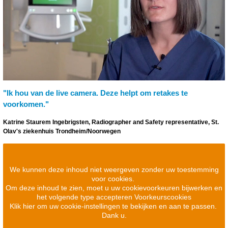
"Ik hou van de live camera. Deze helpt om retakes te
voorkomen."
Katrine Staurem Ingebrigsten, Radiographer and Safety representative, St.
Olav's ziekenhuis Trondheim/Noorwegen
We kunnen deze inhoud niet weergeven zonder uw toestemming
voor cookies.
Om deze inhoud te zien, moet u uw cookievoorkeuren bijwerken en
het volgende type accepteren Voorkeurscookies
Klik hier om uw cookie-instellingen te bekijken en aan te passen.
Dank u.