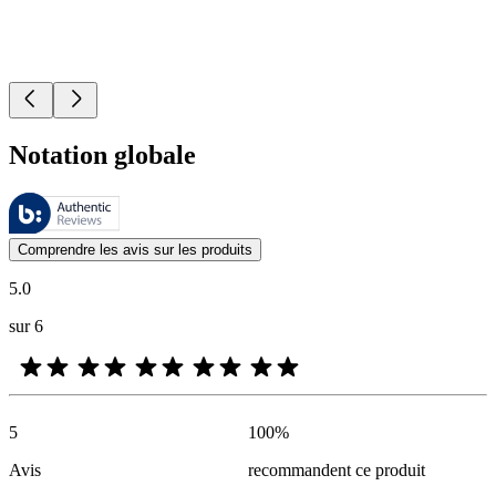
Notation globale
Ces évaluations sont gérées par Bazaarvoice et sont conformes à la pol
Les avis des clients exprimés sous forme d'évaluations de produits et d'
Comprendre les avis sur les produits
5.0
sur 6
5
100
%
Avis
recommandent ce produit