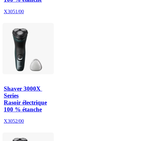
X3051/00
Shaver 3000X 
Series
Rasoir électrique
100 % étanche
X3052/00