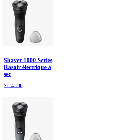
Shaver 1000 Series
Rasoir électrique à
sec
S1141/00