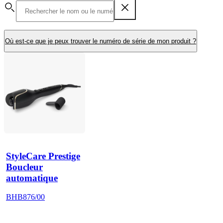
Où est-ce que je peux trouver le numéro de série de mon produit ?
StyleCare Prestige
Boucleur
automatique
BHB876/00