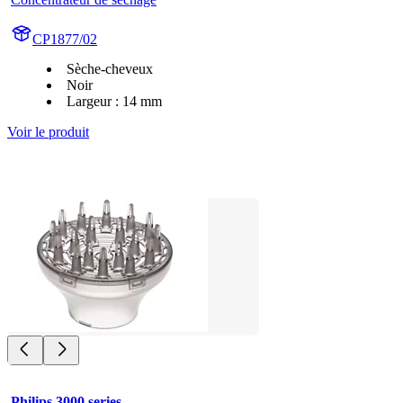
CP1877/02
Sèche-cheveux
Noir
Largeur : 14 mm
Voir le produit
Philips 3000 series