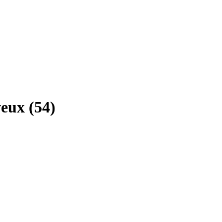
veux
(
54
)