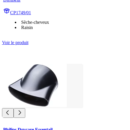
CP1749/01
Sèche-cheveux
Raisin
Voir le produit
Philips Drycare Essentail