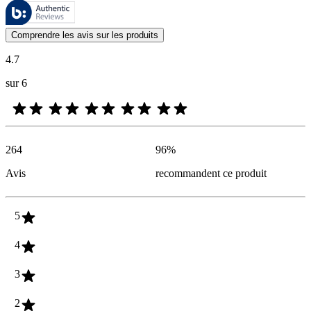
Ces évaluations sont gérées par Bazaarvoice et sont conformes à la pol
Les avis des clients exprimés sous forme d'évaluations de produits et d'
Comprendre les avis sur les produits
4.7
sur 6
264
96
%
Avis
recommandent ce produit
5
4
3
2