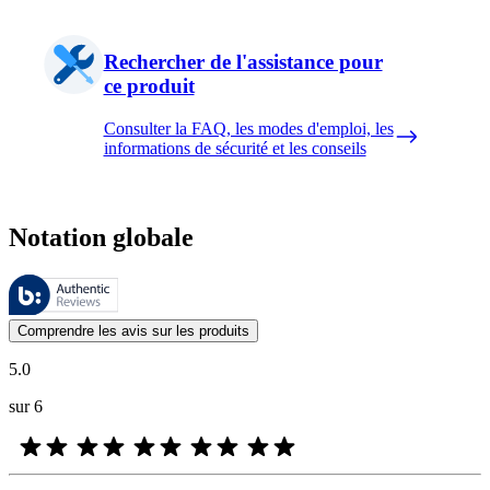
Rechercher de l'assistance pour
ce produit
Consulter la FAQ, les modes d'emploi, les
informations de sécurité et les conseils
Notation globale
Ces évaluations sont gérées par Bazaarvoice et sont conformes à la pol
Les avis des clients exprimés sous forme d'évaluations de produits et d'
Comprendre les avis sur les produits
5.0
sur 6