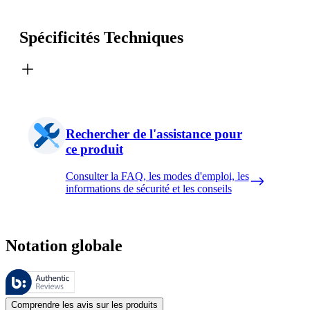
Spécificités Techniques
Rechercher de l'assistance pour
ce produit
Consulter la FAQ, les modes d'emploi, les
informations de sécurité et les conseils
Notation globale
Ces évaluations sont gérées par Bazaarvoice et sont conformes à la pol
Les avis des clients exprimés sous forme d'évaluations de produits et d'
Comprendre les avis sur les produits