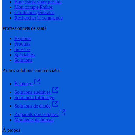
Enregistrez votre produit
Mon compte Philips
Conditions générales
Rechercher la commande
Professionnels de santé
Explorer
Produits
Services
Spécialités
Solutions
Autres solutions commerciales
Éclairage
Solutions auditives
Solutions d'affichage
Solutions de dictée
Appareils domestiques
Moniteurs de bureau
À propos