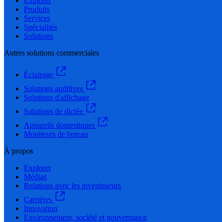
Explorer
Produits
Services
Spécialités
Solutions
Autres solutions commerciales
Éclairage
Solutions auditives
Solutions d'affichage
Solutions de dictée
Appareils domestiques
Moniteurs de bureau
À propos
Explorer
Médias
Relations avec les investisseurs
Carrières
Innovation
Environnement, société et gouvernance