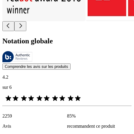
Notation globale
Ces évaluations sont gérées par Bazaarvoice et sont conformes à la pol
Les avis des clients exprimés sous forme d'évaluations de produits et d'
Comprendre les avis sur les produits
4.2
sur 6
2259
85
%
Avis
recommandent ce produit