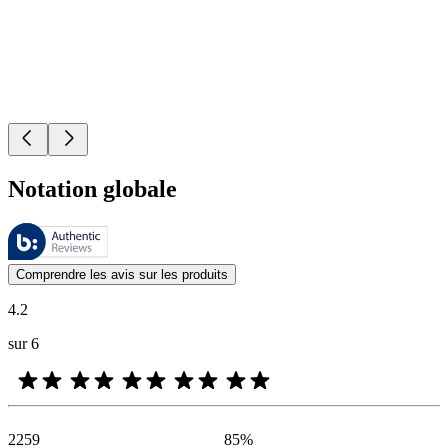
Notation globale
Ces évaluations sont gérées par Bazaarvoice et sont conformes à la pol
Les avis des clients exprimés sous forme d'évaluations de produits et d'
Comprendre les avis sur les produits
4.2
sur 6
2259
85
%