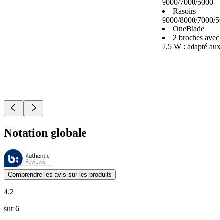
9000/7000/5000
Rasoirs
9000/8000/7000/5
OneBlade
2 broches avec
7,5 W : adapté au
Notation globale
Ces évaluations sont gérées par Bazaarvoice et sont conformes à la pol
Les avis des clients exprimés sous forme d'évaluations de produits et d'
Comprendre les avis sur les produits
4.2
sur 6