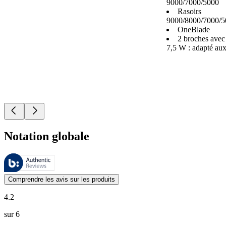
9000/7000/5000
Rasoirs
9000/8000/7000/5
OneBlade
2 broches avec
7,5 W : adapté au
Notation globale
Ces évaluations sont gérées par Bazaarvoice et sont conformes à la pol
Les avis des clients exprimés sous forme d'évaluations de produits et d'
Comprendre les avis sur les produits
4.2
sur 6