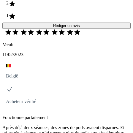
2
1
Rédiger un avis
Meuh
11/02/2023
België
Acheteur vérifié
Fonctionne parfaitement
Après déjà deux séances, des zones de poils avaient disparues. Et
ici, après 4 séance je n’ai presque plus de poils aux aisselles alors