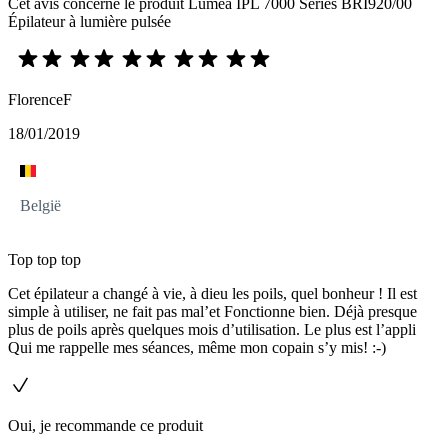
Cet avis concerne le produit Lumea IPL 7000 Series BRI920/00
Épilateur à lumière pulsée
FlorenceF
18/01/2019
België
Top top top
Cet épilateur a changé à vie, à dieu les poils, quel bonheur ! Il est
simple à utiliser, ne fait pas mal’et Fonctionne bien. Déjà presque
plus de poils après quelques mois d’utilisation. Le plus est l’appli
Qui me rappelle mes séances, même mon copain s’y mis! :-)
Oui, je recommande ce produit