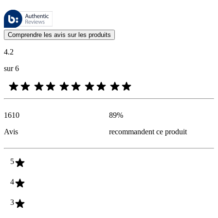
Ces évaluations sont gérées par Bazaarvoice et sont conformes à la pol
Les avis des clients exprimés sous forme d'évaluations de produits et d'
Comprendre les avis sur les produits
4.2
sur 6
1610
89
%
Avis
recommandent ce produit
5
4
3