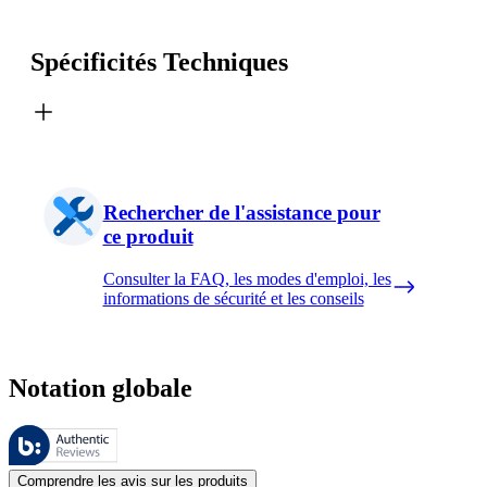
Spécificités Techniques
Rechercher de l'assistance pour
ce produit
Consulter la FAQ, les modes d'emploi, les
informations de sécurité et les conseils
Notation globale
Ces évaluations sont gérées par Bazaarvoice et sont conformes à la pol
Les avis des clients exprimés sous forme d'évaluations de produits et d'
Comprendre les avis sur les produits