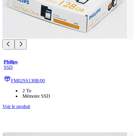
Philips
SSD
FM02SS130B/00
2 To
Mémoire SSD
Voir le produit