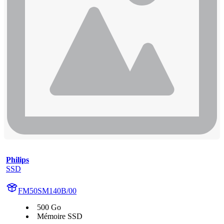
Philips
SSD
FM50SM140B/00
500 Go
Mémoire SSD