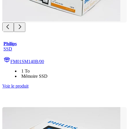
Philips
SSD
FM01SM140B/00
1 To
Mémoire SSD
Voir le produit