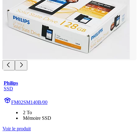
Philips
SSD
FM02SM140B/00
2 To
Mémoire SSD
Voir le produit