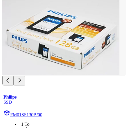
Philips
SSD
FM01SS130B/00
1 To