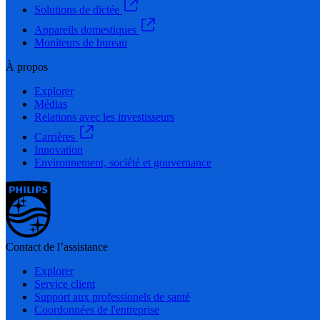
Solutions de dictée
Appareils domestiques
Moniteurs de bureau
À propos
Explorer
Médias
Relations avec les investisseurs
Carrières
Innovation
Environnement, société et gouvernance
Contact de l’assistance
Explorer
Service client
Support aux professionels de santé
Coordonnées de l'entreprise