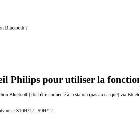
ion Bluetooth ?
eil Philips pour utiliser la foncti
ion Bluetooth) doit être connecté à la station (pas au casque) via Blu
ivants :
S10H/12
,
S9H/12
.