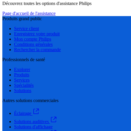
Découvrez toutes les options d'assistance Philips
Page d'accueil de l'assistance
Produits grand public
Service client
Enregistrez votre produit
Mon compte Philips
Conditions générales
Rechercher la commande
Professionnels de santé
Explorer
Produits
Services
Spécialités
Solutions
Autres solutions commerciales
Éclairage
Solutions auditives
Solutions d'affichage