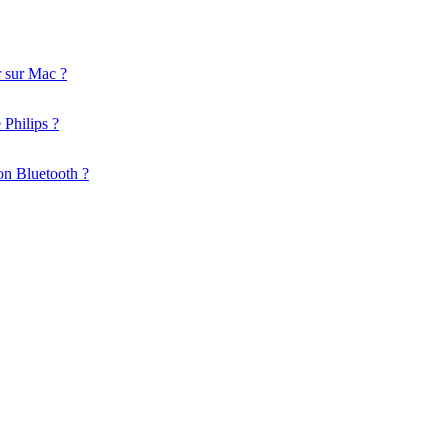
r sur Mac ?
 Philips ?
ion Bluetooth ?