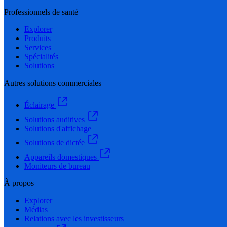
Professionnels de santé
Explorer
Produits
Services
Spécialités
Solutions
Autres solutions commerciales
Éclairage
Solutions auditives
Solutions d'affichage
Solutions de dictée
Appareils domestiques
Moniteurs de bureau
À propos
Explorer
Médias
Relations avec les investisseurs