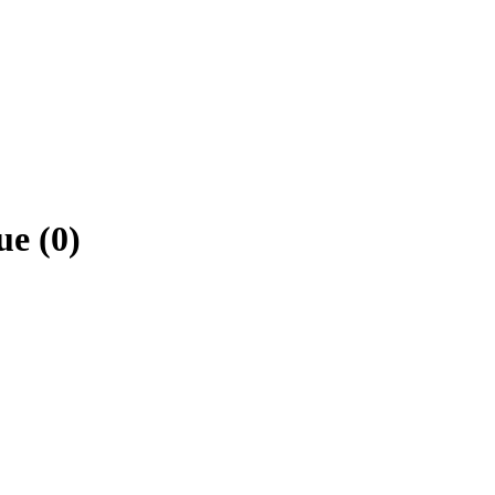
ue
(
0
)