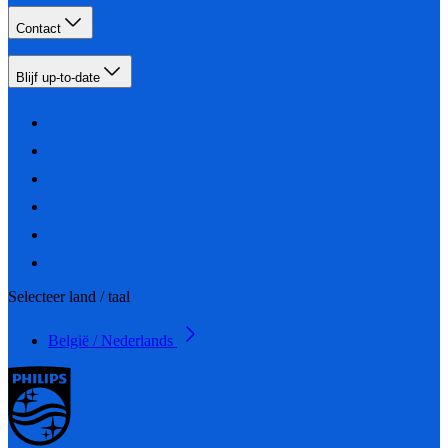
Contact
Blijf up-to-date
Selecteer land / taal
België / Nederlands