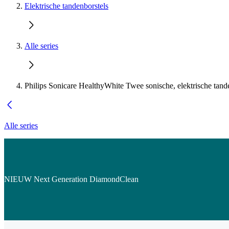
Elektrische tandenborstels
Alle series
Philips Sonicare HealthyWhite Twee sonische, elektrische tand
Alle series
NIEUW Next Generation DiamondClean