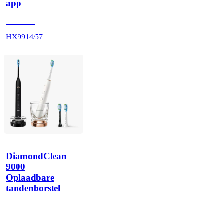
app
HX991B
HX9914/57
DiamondClean 
9000
Oplaadbare
tandenborstel
HX991R