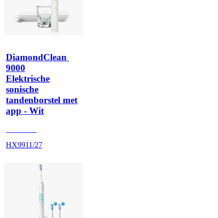
DiamondClean 
9000
Elektrische
sonische
tandenborstel met
app - Wit
HX991W
HX9911/27