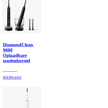
DiamondClean 
9000
Oplaadbare
tandenborstel
HX991B
HX9914/63