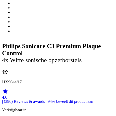
Philips Sonicare C3 Premium Plaque
Control
4x Witte sonische opzetborstels
HX9044/17
4.6
| (390)
Reviews & awards
| 94% beveelt dit product aan
Verkrijgbaar in