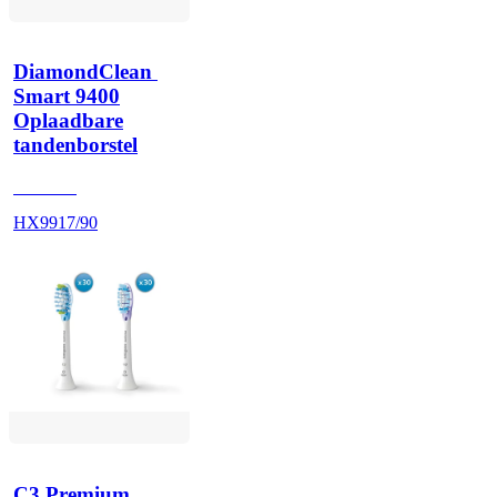
DiamondClean 
Smart 9400
Oplaadbare
tandenborstel
HX992S
HX9917/90
C3 Premium 