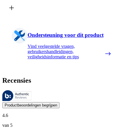
Ondersteuning voor dit product
Vind veelgestelde vragen,
gebruikershandleidingen,
veiligheidsinformatie en tips
Recensies
Deze beoordelingen worden beheerd door Bazaarvoice en voldoen aan h
De mening van onze klanten is nuttig voor iedereen, of het nu een re
Productbeoordelingen begrijpen
4.6
van 5