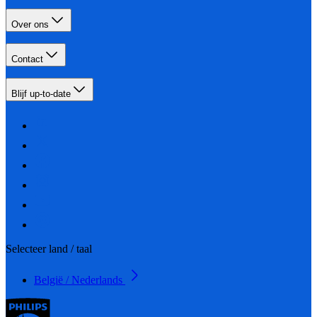
Over ons
Contact
Blijf up-to-date
Selecteer land / taal
België / Nederlands