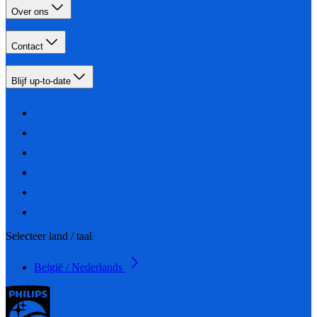
Over ons
Contact
Blijf up-to-date
Selecteer land / taal
België / Nederlands