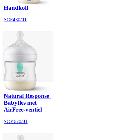
Handkolf
SCF430/01
Natural Response 
Babyfles met
AirFree-ventiel
SCY670/01