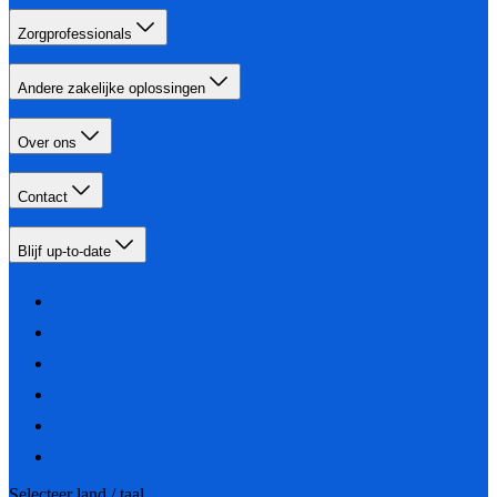
Zorgprofessionals
Andere zakelijke oplossingen
Over ons
Contact
Blijf up-to-date
Selecteer land / taal