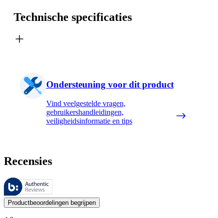
Technische specificaties
Ondersteuning voor dit product
Vind veelgestelde vragen,
gebruikershandleidingen,
veiligheidsinformatie en tips
Recensies
Deze beoordelingen worden beheerd door Bazaarvoice en voldoen aan h
De mening van onze klanten is nuttig voor iedereen, of het nu een re
Productbeoordelingen begrijpen