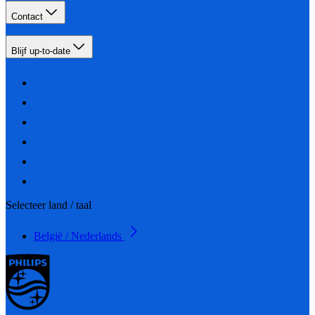
Contact
Blijf up-to-date
Selecteer land / taal
België / Nederlands