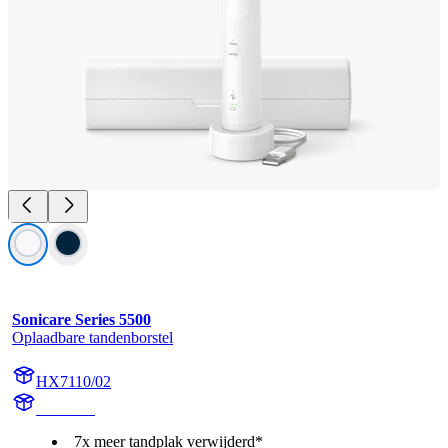
Sonicare Series 5500
Oplaadbare tandenborstel
HX7110/02
HX711A
7x meer tandplak verwijderd*