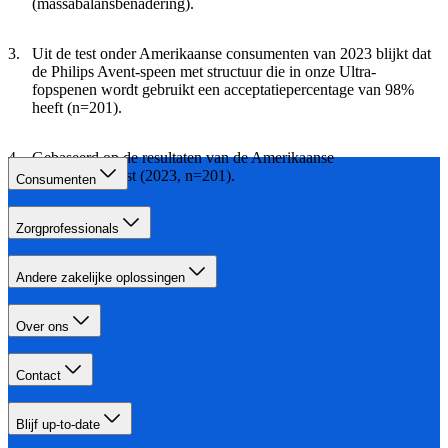
(massabalansbenadering).
Uit de test onder Amerikaanse consumenten van 2023 blijkt dat
de Philips Avent-speen met structuur die in onze Ultra-
fopspenen wordt gebruikt een acceptatiepercentage van 98%
heeft (n=201).
Gebaseerd op de resultaten van de Amerikaanse
consumententest (2023, n=201).
Consumenten
Zorgprofessionals
Andere zakelijke oplossingen
Over ons
Contact
Blijf up-to-date