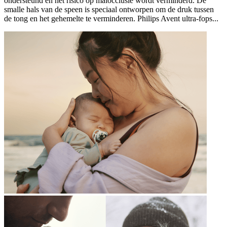
ondersteund en het risico op malocclusie wordt verminderd. De
smalle hals van de speen is speciaal ontworpen om de druk tussen
de tong en het gehemelte te verminderen. Philips Avent ultra-fops...