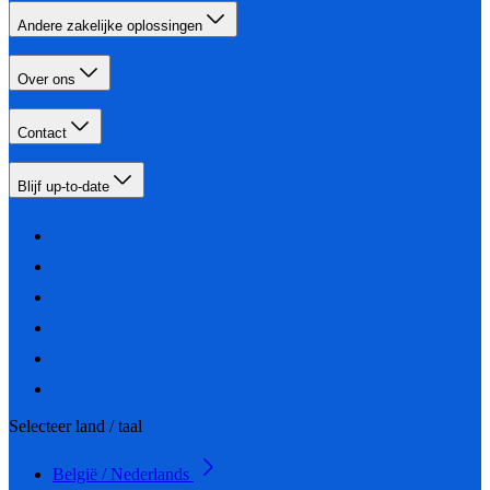
Andere zakelijke oplossingen
Over ons
Contact
Blijf up-to-date
Selecteer land / taal
België / Nederlands