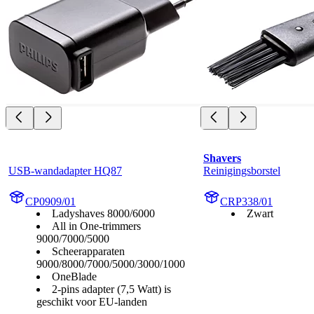
Shavers
USB-wandadapter HQ87
Reinigingsborstel
CP0909/01
CRP338/01
Ladyshaves 8000/6000
Zwart
All in One-trimmers
9000/7000/5000
Scheerapparaten
9000/8000/7000/5000/3000/1000
OneBlade
2-pins adapter (7,5 Watt) is
geschikt voor EU-landen