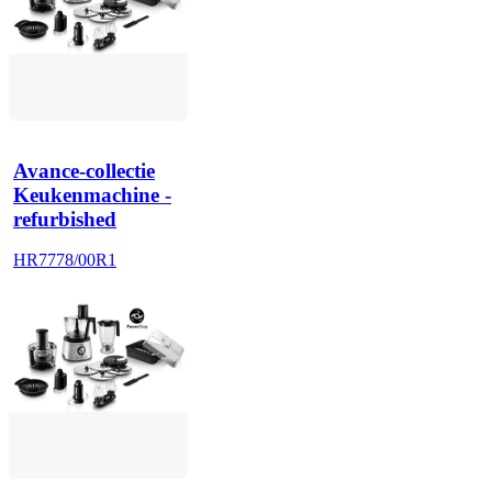
Avance-collectie
Keukenmachine -
refurbished
HR7778/00R1