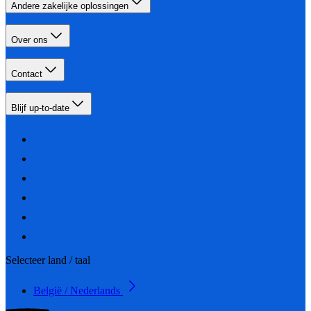
Andere zakelijke oplossingen
Over ons
Contact
Blijf up-to-date
Selecteer land / taal
België / Nederlands