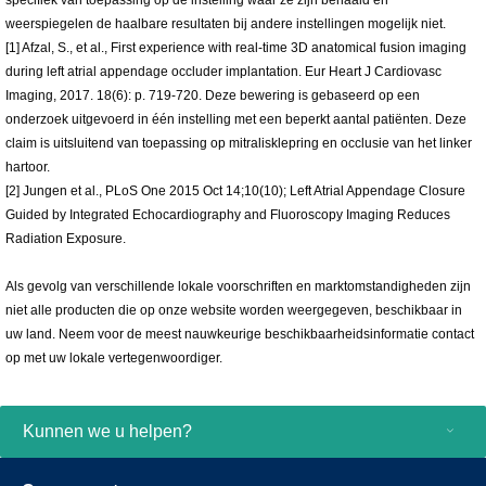
specifiek van toepassing op de instelling waar ze zijn behaald en
weerspiegelen de haalbare resultaten bij andere instellingen mogelijk niet.
[1] Afzal, S., et al., First experience with real-time 3D anatomical fusion imaging
during left atrial appendage occluder implantation. Eur Heart J Cardiovasc
Imaging, 2017. 18(6): p. 719-720. Deze bewering is gebaseerd op een
onderzoek uitgevoerd in één instelling met een beperkt aantal patiënten. Deze
claim is uitsluitend van toepassing op mitralisklepring en occlusie van het linker
hartoor.
[2] Jungen et al., PLoS One 2015 Oct 14;10(10); Left Atrial Appendage Closure
Guided by Integrated Echocardiography and Fluoroscopy Imaging Reduces
Radiation Exposure.
Als gevolg van verschillende lokale voorschriften en marktomstandigheden zijn
niet alle producten die op onze website worden weergegeven, beschikbaar in
uw land. Neem voor de meest nauwkeurige beschikbaarheidsinformatie contact
op met uw lokale vertegenwoordiger.
Kunnen we u helpen?