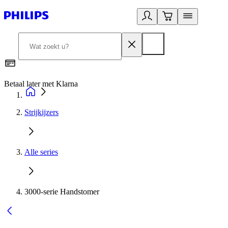
Betaal later met Klarna
R
Strijkijzers
Alle series
3000-serie Handstomer