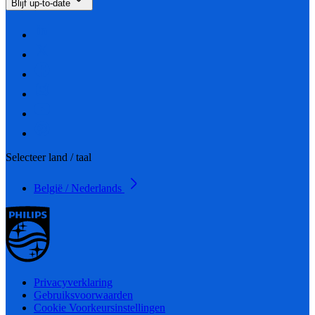
Blijf up-to-date
Selecteer land / taal
België / Nederlands
Privacyverklaring
Gebruiksvoorwaarden
Cookie Voorkeursinstellingen