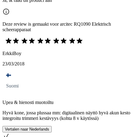
Ja, ik raad dit product aan
Deze review is gemaakt voor arcitec RQ1090 Elektrisch
scheerapparaat
ErkkiBoy
23/03/2018
Suomi
Upea & hienosti muotoiltu
Hyvä kone, jossa plussaa mm: digitaalinen näyttö hyvä akun kesto
integroitu trimmeri kestävyys (kohta 8 v käytössä)
Vertalen naar Nederlands