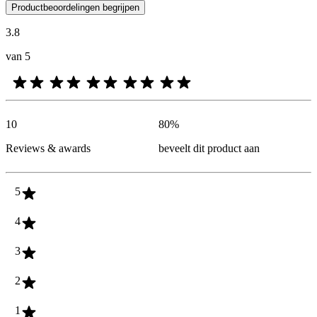
De mening van onze klanten is nuttig voor iedereen, of het nu een re
Productbeoordelingen begrijpen
3.8
van 5
10
80
%
Reviews & awards
beveelt dit product aan
5
4
3
2
1