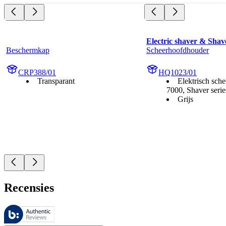
Electric shaver & Shav
Beschermkap
Scheerhoofdhouder
CRP388/01
HQ1023/01
Transparant
Elektrisch sche
7000, Shaver seri
Grijs
Recensies
Deze beoordelingen worden beheerd door Bazaarvoice en voldoen aan h