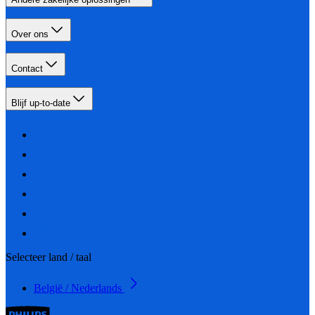
Over ons
Contact
Blijf up-to-date
Selecteer land / taal
België / Nederlands