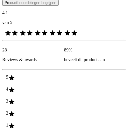
De mening van onze klanten is nuttig voor iedereen, of het nu een re
Productbeoordelingen begrijpen
4.1
van 5
28
89
%
Reviews & awards
beveelt dit product aan
5
4
3
2
1