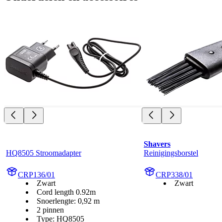
Shavers
HQ8505 Stroomadapter
Reinigingsborstel
CRP136/01
CRP338/01
Zwart
Zwart
Cord length 0.92m
Snoerlengte: 0,92 m
2 pinnen
Type: HQ8505