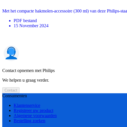
Met het compacte hakmolen-accessoire (300 ml) van deze Philips-staaf
PDF
bestand
15 November 2024
Contact opnemen met Philips
We helpen u graag verder.
Contact
Consumenten
Klantenservice
Registreer uw product
Algemene voorwaarden
Bestelling zoeken