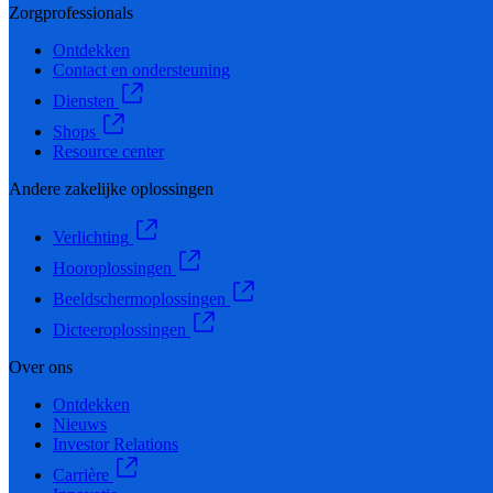
Zorgprofessionals
Ontdekken
Contact en ondersteuning
Diensten
Shops
Resource center
Andere zakelijke oplossingen
Verlichting
Hooroplossingen
Beeldschermoplossingen
Dicteeroplossingen
Over ons
Ontdekken
Nieuws
Investor Relations
Carrière