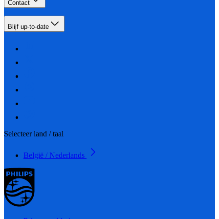
Contact
Blijf up-to-date
Selecteer land / taal
België / Nederlands